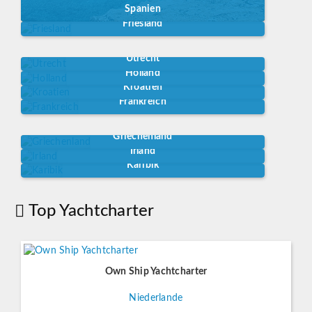
Spanien
Friesland
Utrecht
Holland
Kroatien
Frankreich
Griechenland
Irland
Karibik
Top Yachtcharter
Own Ship Yachtcharter
Niederlande