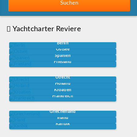
Suchen
Yachtcharter Reviere
Berlin
Ostsee
Spanien
Friesland
Utrecht
Holland
Kroatien
Frankreich
Griechenland
Irland
Karibik