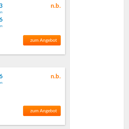
3
n.b.
en
 6
en
zum Angebot
 6
n.b.
en
zum Angebot