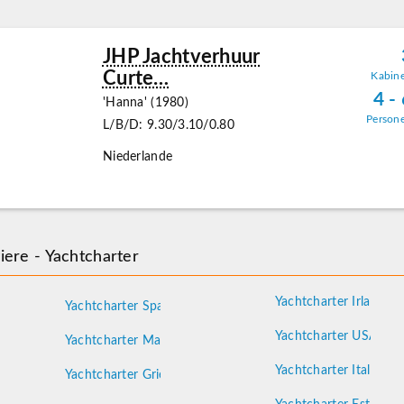
JHP Jachtverhuur
Curte…
Kabin
4 -
'Hanna' (1980)
Person
L/B/D: 9.30/3.10/0.80
Niederlande
iere - Yachtcharter
e
Yachtcharter Irland
Yachtcharter Spanien
d
Yachtcharter USA
Yachtcharter Malta
Yachtcharter Italien
Yachtcharter Griechenland