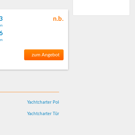
3
n.b.
en
 6
en
zum Angebot
Yachtcharter Polen
Yachtcharter Türkei