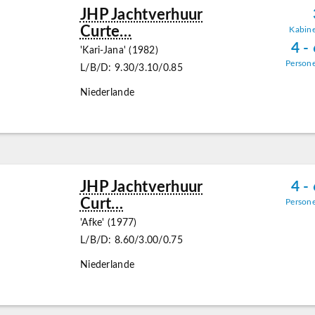
JHP Jachtverhuur
Curte…
Kabin
4 -
'Kari-Jana' (1982)
Person
L/B/D: 9.30/3.10/0.85
Niederlande
JHP Jachtverhuur
4 -
Curt…
Person
'Afke' (1977)
L/B/D: 8.60/3.00/0.75
Niederlande