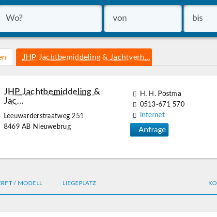
en
JHP Jachtbemiddeling & Jachtverh…
JHP Jachtbemiddeling &
H. H. Postma
Jac…
0513-671 570
Internet
Leeuwarderstraatweg 251
8469 AB Nieuwebrug
Anfrage
RFT / MODELL
LIEGEPLATZ
KO