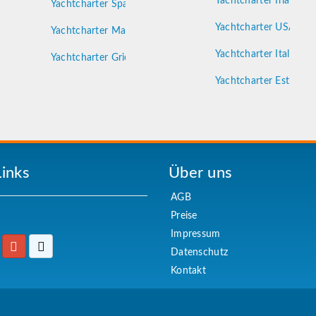
e
Yachtcharter Irland
Yachtcharter Spanien
d
Yachtcharter USA
Yachtcharter Malta
Yachtcharter Italien
Yachtcharter Griechenland
Yachtcharter Estland
Links
Über uns
AGB
Preise
Impressum
Datenschutz
Kontakt