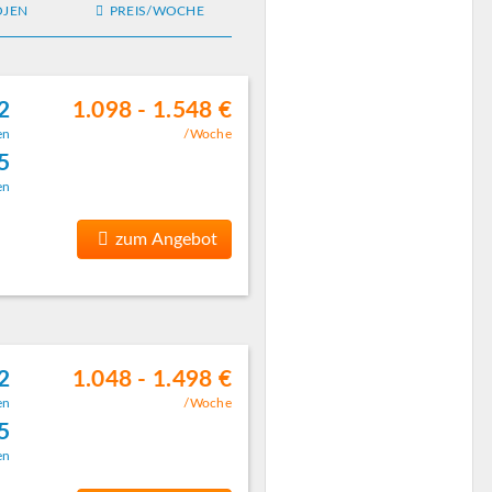
OJEN
PREIS/WOCHE
2
1.098 - 1.548 €
en
/Woche
5
en
zum Angebot
2
1.048 - 1.498 €
en
/Woche
5
en