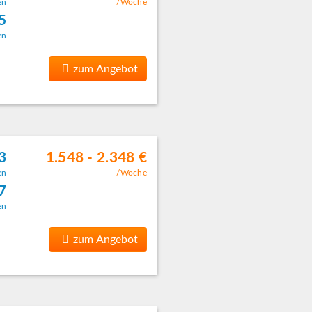
en
/Woche
5
en
zum Angebot
3
1.548 - 2.348 €
en
/Woche
7
en
zum Angebot