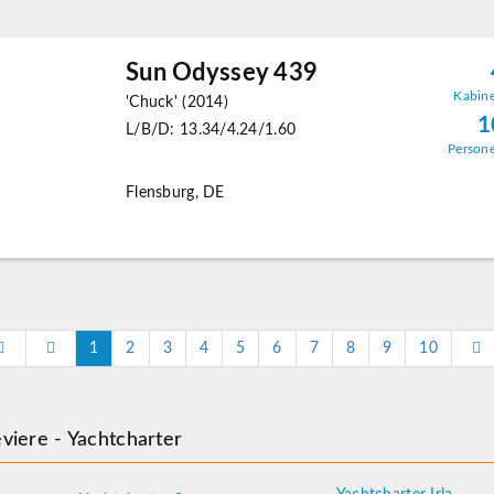
Sun Odyssey 439
Kabin
'Chuck' (2014)
1
L/B/D: 13.34/4.24/1.60
Person
Flensburg, DE
1
2
3
4
5
6
7
8
9
10
viere - Yachtcharter