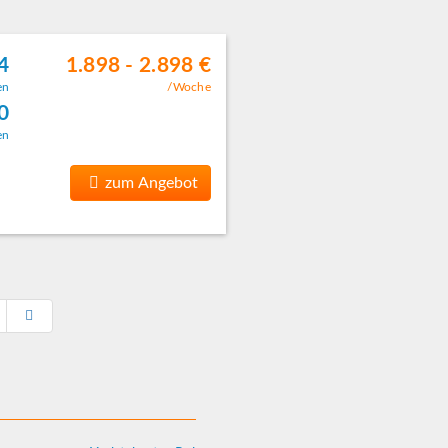
4
1.898 - 2.898 €
en
/Woche
0
en
zum Angebot