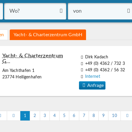
en
Yacht- & Charterzentrum GmbH
Yacht- & Charterzentrum
Dirk Kadach
G…
+49 (0) 4362 / 732 3
+49 (0) 4362 / 56 32
Am Yachthafen 1
Internet
23774 Heiligenhafen
Anfrage
1
2
3
4
5
6
7
8
9
10