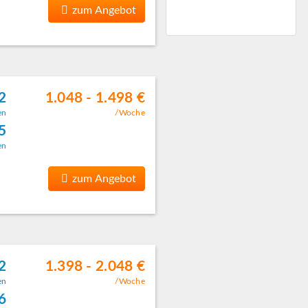
zum Angebot
2
1.048 - 1.498 €
en
/Woche
5
en
zum Angebot
2
1.398 - 2.048 €
en
/Woche
6