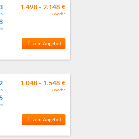
3
1.498 - 2.148 €
en
/Woche
8
en
zum Angebot
2
1.048 - 1.548 €
en
/Woche
5
en
zum Angebot