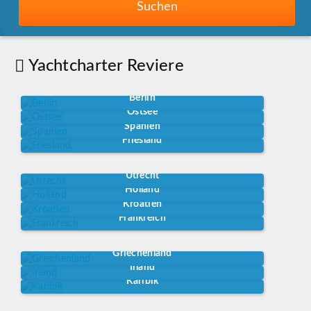
Suchen
Yachtcharter Reviere
Berlin
Ostsee
Spanien
Friesland
Utrecht
Holland
Kroatien
Frankreich
Griechenland
Irland
Karibik