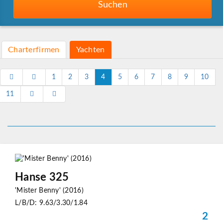
Suchen
Charterfirmen
Yachten
1
2
3
4
5
6
7
8
9
10
11
Hanse 325
'Mister Benny' (2016)
L/B/D: 9.63/3.30/1.84
2