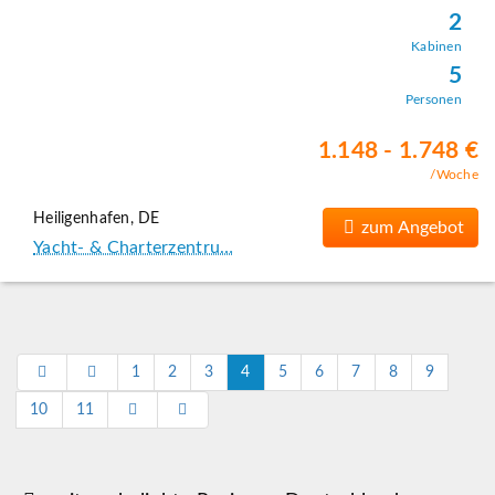
2
Kabinen
5
Personen
1.148 - 1.748 €
/Woche
Heiligenhafen, DE
zum Angebot
Yacht- & Charterzentru…
1
2
3
4
5
6
7
8
9
10
11