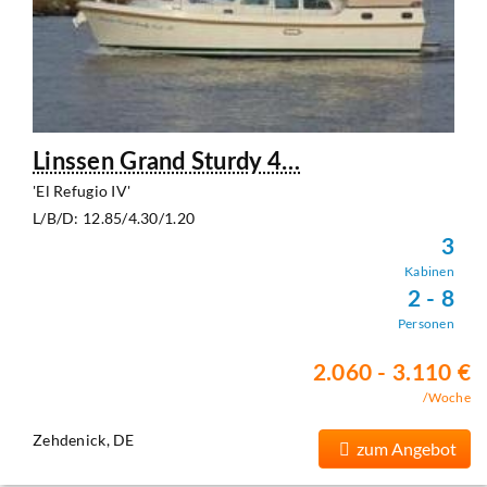
Linssen Grand Sturdy 4…
'El Refugio IV'
L/B/D: 12.85/4.30/1.20
3
Kabinen
2 - 8
Personen
2.060 - 3.110 €
/Woche
Zehdenick, DE
zum Angebot