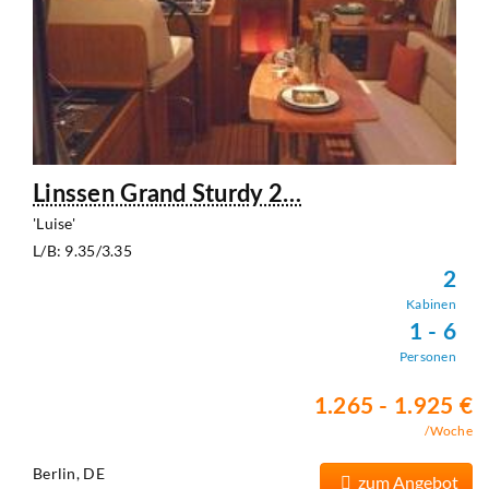
Linssen Grand Sturdy 2…
'Luise'
L/B: 9.35/3.35
2
Kabinen
1 - 6
Personen
1.265 - 1.925 €
/Woche
Berlin, DE
zum Angebot