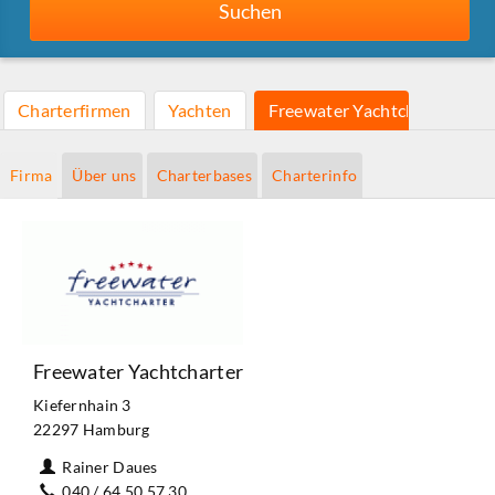
Suchen
Charterfirmen
Yachten
Freewater Yachtcharter
Firma
Über uns
Charterbases
Charterinfo
Freewater Yachtcharter
Kiefernhain 3
22297 Hamburg
Rainer Daues
040 / 64 50 57 30