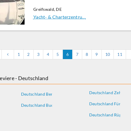
Greifswald, DE
Yacht- & Charterzentru…
1
2
3
4
5
6
7
8
9
10
11
Reviere - Deutschland
fen
Deutschland Zehdeni
Deutschland Berlin
Deutschland Fürstenb
Deutschland Buchholz
Deutschland Rügen