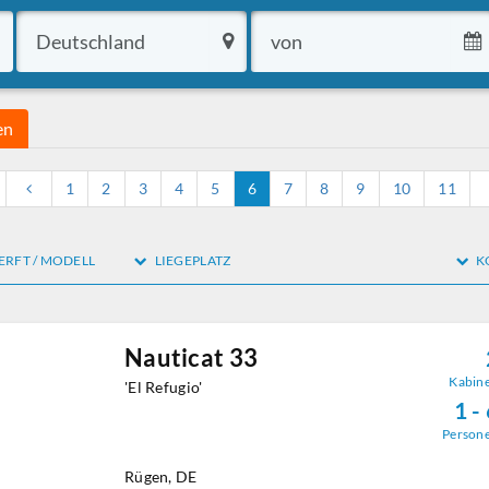
en
1
2
3
4
5
6
7
8
9
10
11
RFT / MODELL
LIEGEPLATZ
K
Nauticat 33
Kabin
'El Refugio'
1 -
Person
Rügen, DE