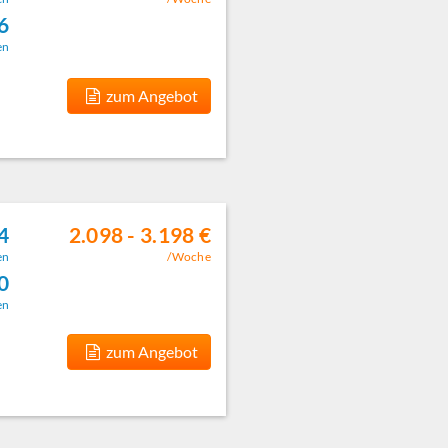
 6
en
zum Angebot
4
2.098 - 3.198 €
en
/Woche
0
en
zum Angebot