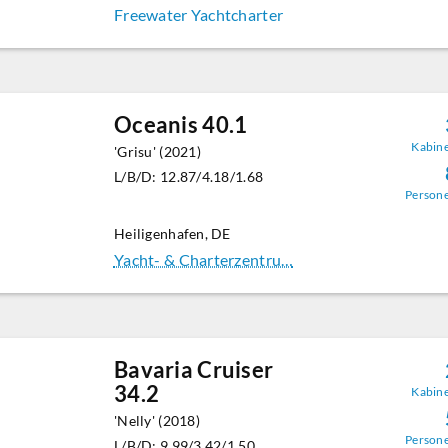
Freewater Yachtcharter
Oceanis 40.1
Kabin
'Grisu' (2021)
L/B/D: 12.87/4.18/1.68
Person
Heiligenhafen, DE
Yacht- & Charterzentru…
Bavaria Cruiser
34.2
Kabin
'Nelly' (2018)
Person
L/B/D: 9.99/3.42/1.50