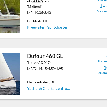
Sturdy …
1 -
'Meltemi'
Person
L/B: 10.35/3.40
Buchholz, DE
Freewater Yachtcharter
Dufour 460 GL
Kabin
'Harvey' (2017)
1
L/B/D: 14.15/4.50/1.95
Person
Heiligenhafen, DE
Yacht- & Charterzentru…