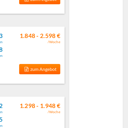
3
1.848 - 2.598 €
en
/Woche
8
en
zum Angebot
2
1.298 - 1.948 €
en
/Woche
5
en