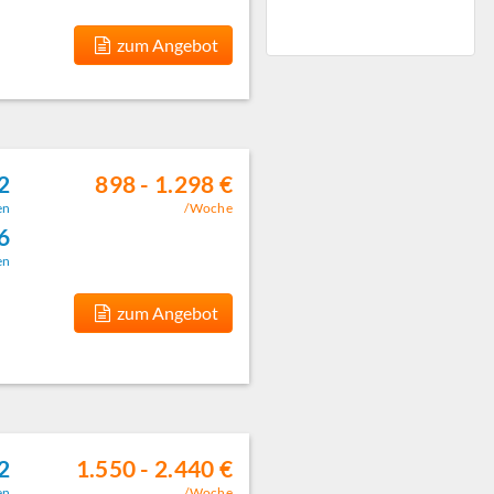
zum Angebot
2
898 - 1.298 €
en
/Woche
6
en
zum Angebot
2
1.550 - 2.440 €
en
/Woche