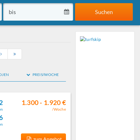
Suchen
OJEN
PREIS/WOCHE
2
1.300 - 1.920 €
en
/Woche
 6
en
zum Angebot