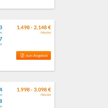
3
1.498 - 2.148 €
en
/Woche
7
en
zum Angebot
4
1.998 - 3.098 €
en
/Woche
8
en