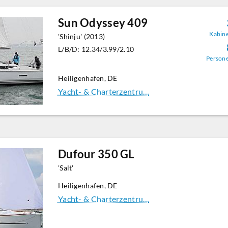
Sun Odyssey 409
Kabin
'Shinju' (2013)
L/B/D: 12.34/3.99/2.10
Person
Heiligenhafen, DE
Yacht- & Charterzentru…
Dufour 350 GL
'Salt'
Heiligenhafen, DE
Yacht- & Charterzentru…