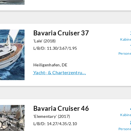
Bavaria Cruiser 37
Kabin
'Lale' (2018)
L/B/D: 11.30/3.67/1.95
Person
Heiligenhafen, DE
Yacht- & Charterzentru…
Bavaria Cruiser 46
Kabin
'Elementary' (2017)
L/B/D: 14.27/4.35/2.10
Person