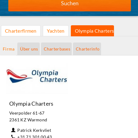
Suchen
Charterfirmen
Yachten
Olympia Charters
Firma
Über uns
Charterbases
Charterinfo
Olympia Charters
Veerpolder 61-67
2361 KZ Warmond
Patrick Kerkvliet
+31 71 301 00 43