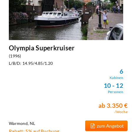
Olympia Superkruiser
(1996)
L/B/D: 14.95/4.85/1.20
6
Kabinen
10 - 12
Personen
ab 3.350 €
/Woche
Warmond, NL
zum Angebot
Rabatt: 5% auf Buchung