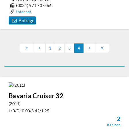
(0034) 971 707366
Internet
Anfrage
1
2
3
4
Bavaria Cruiser 32
(2011)
L/B/D: 0.00/3.42/1.95
2
Kabinen