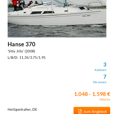
Hanse 370
'Silly Jilly' (2008)
L/B/D: 11.35/3.75/1.95
3
Kabinen
7
Personen
1.048 - 1.598 €
/Woche
Heiligenhafen, DE
zum Angebot